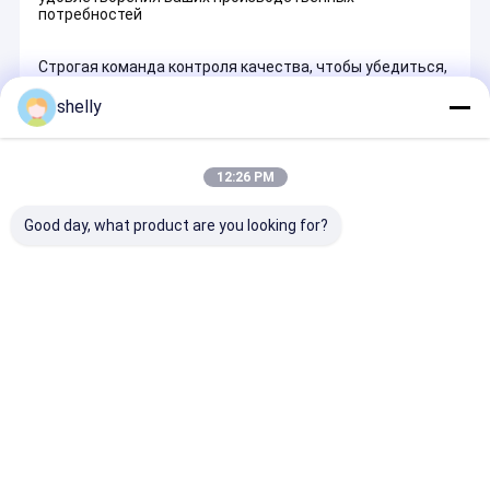
потребностей
Строгая команда контроля качества, чтобы убедиться,
что все продукты соответствуют стандарту.
shelly
Мы можем строго следовать запросу клиента.
12:26 PM
Добро пожаловать в любую дискуссию для OEM или
ODM
Good day, what product are you looking for?
R&D
У нас есть профессиональная команда исследований и
разработок в этой области, чтобы предоставить
продукты с лучшим качеством и высокой
стабильностью.Сотрудничество с известными
высшими учебными и научно-исследовательскими
учреждениями в стране и за рубежом- ряд основных
технологических достижений и технических
показателей на передовом международном уровне.
Главная
Карта
контактные
Desktop