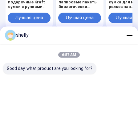
подарочные Kraft
папировые пакеты
сумка для но
сумки с ручками
Экологически
рельефная
Среднего размера
чистые Kraft
бумажная ме
пакеты
для продукто
Лучшая цена
Лучшая цена
Лучшая ц
питания
биоразлагаем
shelly
Главная
Карта
контактные
Desktop
страница
сайта
данные
Site
Карта сайта
Privacy Policy
6:57 AM
Качество
Эко-бумажные пакеты
Китайская фабрика.Copyright
© 2025 Guangzhou Yuxing Printing & Packaging Co., Ltd.. All Rights
Good day, what product are you looking for?
Reserved.
Дом
Продукты
О нас